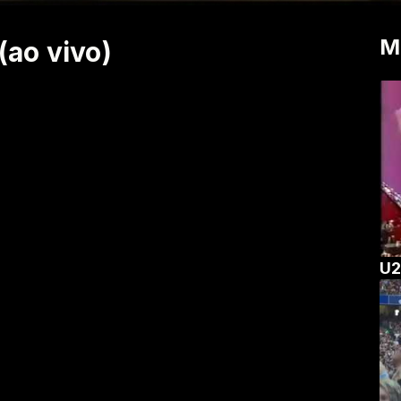
M
(ao vivo)
U2