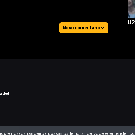
U2
Novo comentário
ade!
 nós e nossos parceiros possamos lembrar de você e entender com