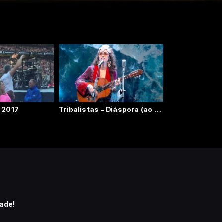
- 2017
Tribalistas - Diáspora (ao vivo)
ade!